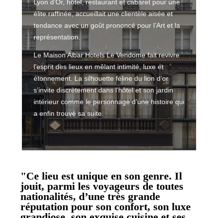
Lyon d’Or, hôtel, restaurant et cabaret pour une
élite raffinée, accueillait une clientèle aisée et
tendance avec un goût prononcé pour l’Art et la
représentation.
Le Maison Albar Hotels Le Vendome fait revivre
l’esprit des lieux en mêlant intimité, luxe et
étonnement. La silhouette féline du lion d’or
s’invite discrètement dans l’hôtel et son jardin
intérieur comme le personnage d’une histoire qui
a enfin trouvé sa suite.
"Ce lieu est unique en son genre. Il
jouit, parmi les voyageurs de toutes
nationalités, d’une très grande
réputation pour son confort, son luxe
grandiose, son exquise cuisine et ses