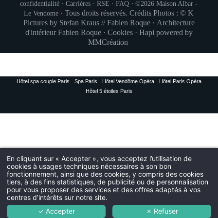
·
confidentialité
·
Carrières
·
RSE
·
FAQ
©2026
Maison Albar -
·
Tous droits réservés. Crédits Photos : © K
Le Vendome
Pictures by Stefan Kraus // Fabien Roque · Architecture
d'intérieur
Fabien Roque
·
Cookies
·
Hapi
powered by
MMCréation
INSCRIPTION À
Hôtel spa couple Paris
Spa Paris
Hôtel Vendôme Opéra
Hôtel Paris Opéra
Civil
Hôtel 5 étoiles Paris
Monsieur
No
Pré
En cliquant sur « Accepter », vous acceptez l’utilisation de
cookies à usages techniques nécessaires à son bon
fonctionnement, ainsi que des cookies, y compris des cookies
Pa
tiers, à des fins statistiques, de publicité ou de personnalisation
pour vous proposer des services et des offres adaptés à vos
centres d’intérêts sur notre site.
Ema
✓ Accepter
✗ Refuser