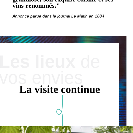
vins renommés."
Annonce parue dans le journal Le Matin en 1884
Les lieux
de
vos envies
La visite continue
Hôtel
Chambres
Suites
Spa
Restaurant & Bar
Français
Petit-déjeuner