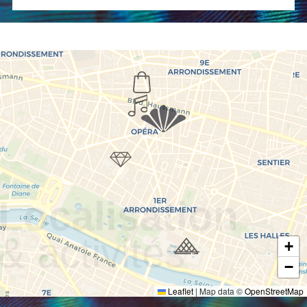
Localisation
& activités
+
−
Leaflet
|
Map data ©
OpenStreetMap