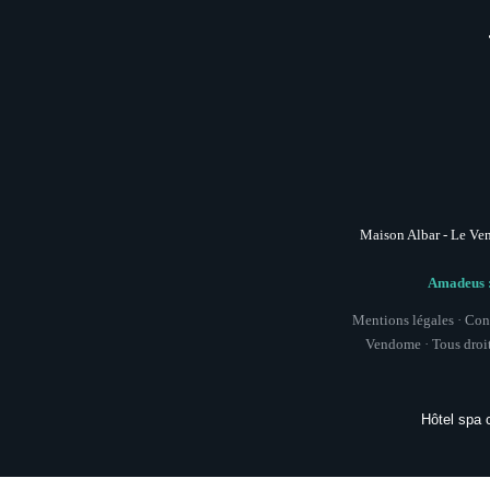
Maison Albar - Le Ve
Amadeus :
Mentions légales
·
Cond
Vendome
·
Tous droit
Hôtel spa 