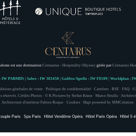
Pays
Vous souhai
ndome est une destination
Centaurus - Hospitality Odyssey
gérée par
Centaurus Ho
 IW PARMDS | Sabre : IW 383458 | Galileo/Apollo : IW F8109 | Worldplan 
itions générales de vente
·
Politique de confidentialité
·
Carrières
·
RSE
·
FAQ
· ©
s réservés. Crédits Photos : © K Pictures by Stefan Kraus · Marco Strullu · Architect
Architecture d'intérieur
Fabien Roque
·
Cookies
·
Hapi
powered by
MMCréation
Les informations recueillies s
couple Paris
Spa Paris
Hôtel Vendôme Opéra
Hôtel Paris Opéra
Hôtel 5 é
exclusivement au traitement de 
bénéficiez d'un droit d'accès, de r
traitement. Vous pouvez vous oppose
votre consentement à tout moment 