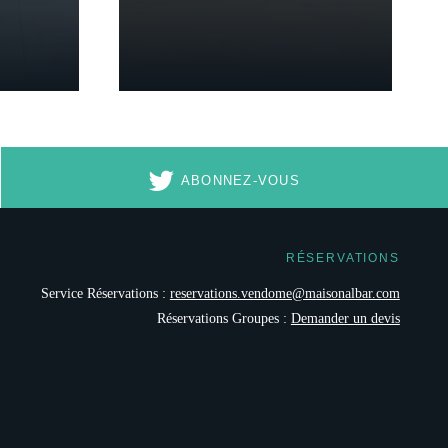
ABONNEZ-VOUS
TION À LA NEWSLETTER
RÉSERVATIONS
Service Réservations :
reservations.vendome@maisonalbar.com
Réservations Groupes :
Demander un devis
Civilité :
Monsieur
Madame
*
Prénom
: