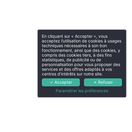
 contrôle si vous estimez que ce traitement de données à caractère personnel
répond pas aux exigences légales en vigueur.
En cliquant sur « Accepter », vous
acceptez l’utilisation de cookies à usages
techniques nécessaires à son bon
fonctionnement, ainsi que des cookies, y
França
Bar
compris des cookies tiers, à des fins
statistiques, de publicité ou de
personnalisation pour vous proposer des
services et des offres adaptés à vos
Engli
centres d’intérêts sur notre site.
naires & Privatisations
✓ Accepter
✗ Refuser
Paramétrer les préférences
Русск
Italia