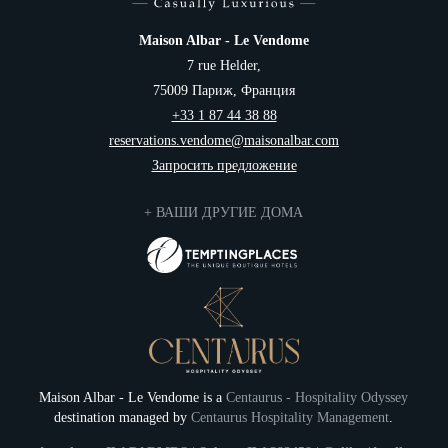
консьерж-служба
Italiano
Maison Albar - Le Vendome
Gift cards
7 rue Helder,
Фотогалерея
75009 Париж, Франция
Номера
+33 1 87 44 38 88
Контактная информация
reservations.vendome@maisonalbar.com
Запросить предложение
+ ВАШИ ДРУГИЕ ДОМА
Maison Albar - Le Vendome is a
Centaurus - Hospitality Odyssey
destination managed by
Centaurus Hospitality Management
.