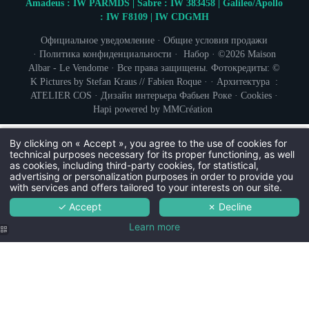
Amadeus : IW PARMDS | Sabre : IW 383458 | Galileo/Apollo
: IW F8109 | IW CDGMH
Официальное уведомление
·
Общие условия продажи
·
Политика конфиденциальности
·
Набор
· ©2026 Maison
Albar - Le Vendome · Все права защищены. Фотокредиты: ©
K Pictures by Stefan Kraus // Fabien Roque · · Архитектура :
ATELIER COS
· Дизайн интерьера
Фабьен Роке
·
Cookies
·
Hapi
powered by
MMCréation
By clicking on « Accept », you agree to the use of cookies for
technical purposes necessary for its proper functioning, as well
as cookies, including third-party cookies, for statistical,
advertising or personalization purposes in order to provide you
with services and offers tailored to your interests on our site.
✓ Accept
✗ Decline
Learn more