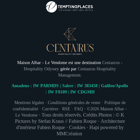
Maison Albar - Le Vendome est une destination
Centaurus -
Hospitality Odyssey
gérée par
Centaurus Hospitality
Management
.
Amadeus : IW PARMDS | Sabre : IW 383458 | Galileo/Apollo
: IW F8109 | IW CDGMH
Mentions légales
·
Conditions générales de vente
·
Politique de
INSCRIPTION À
·
confidentialité
·
Carrières
·
RSE
·
FAQ
©2026
Maison Albar -
·
Tous droits réservés. Crédits Photos : © K
Le Vendome
Pictures by Stefan Kraus // Fabien Roque · Architecture
Civil
d'intérieur
Fabien Roque
·
Cookies
·
Hapi
powered by
Monsieur
MMCréation