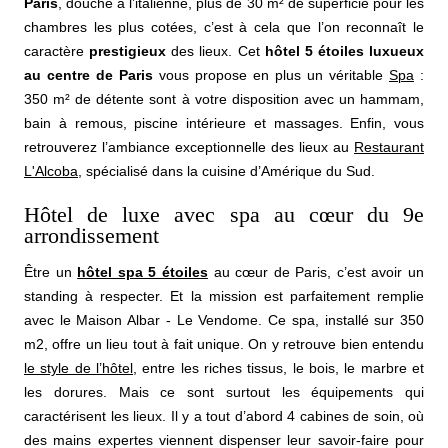
Paris
, douche à l’italienne, plus de 30 m² de superficie pour les
chambres les plus cotées, c’est à cela que l’on reconnaît le
caractère
prestigieux
des lieux. Cet
hôtel 5 étoiles luxueux
au centre de Paris
vous propose en plus un véritable
Spa
:
350 m² de détente sont à votre disposition avec un hammam,
bain à remous, piscine intérieure et massages. Enfin, vous
retrouverez l’ambiance exceptionnelle des lieux au
Restaurant
L'Alcoba
, spécialisé dans la cuisine d’Amérique du Sud.
Hôtel
Hôtel de luxe avec spa au cœur du 9e
Chambres
arrondissement
Suites
Spa
Être un
hôtel spa 5 étoiles
au cœur de Paris, c’est avoir un
Restaurant & Bar
standing à respecter. Et la mission est parfaitement remplie
Français
Petit-déjeuner
avec le Maison Albar - Le Vendome. Ce spa, installé sur 350
English
m2, offre un lieu tout à fait unique. On y retrouve bien entendu
Groupes, Séminaires & Privatisations
le style de l’hôtel
, entre les riches tissus, le bois, le marbre et
Famille
Русский
les dorures. Mais ce sont surtout les équipements qui
Services
caractérisent les lieux. Il y a tout d’abord 4 cabines de soin, où
Conciergerie
Italiano
des mains expertes viennent dispenser leur savoir-faire pour