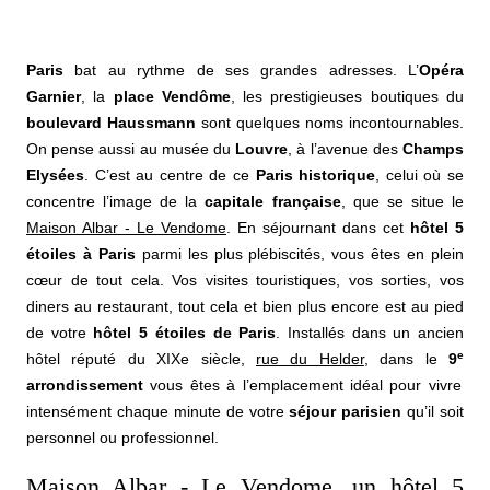
Paris
bat au rythme de ses grandes adresses. L’
Opéra
Garnier
, la
place Vendôme
, les prestigieuses boutiques du
boulevard Haussmann
sont quelques noms incontournables.
On pense aussi au musée du
Louvre
, à l’avenue des
Champs
Elysées
. C’est au centre de ce
Paris historique
, celui où se
concentre l’image de la
capitale française
, que se situe le
Maison Albar - Le Vendome
. En séjournant dans cet
hôtel 5
étoiles à Paris
parmi les plus plébiscités, vous êtes en plein
cœur de tout cela. Vos visites touristiques, vos sorties, vos
diners au restaurant, tout cela et bien plus encore est au pied
de votre
hôtel 5 étoiles de Paris
. Installés dans un ancien
e
hôtel réputé du XIXe siècle,
rue du Helder
, dans le
9
arrondissement
vous êtes à l’emplacement idéal pour vivre
intensément chaque minute de votre
séjour parisien
qu’il soit
personnel ou professionnel.
Maison Albar - Le Vendome, un hôtel 5