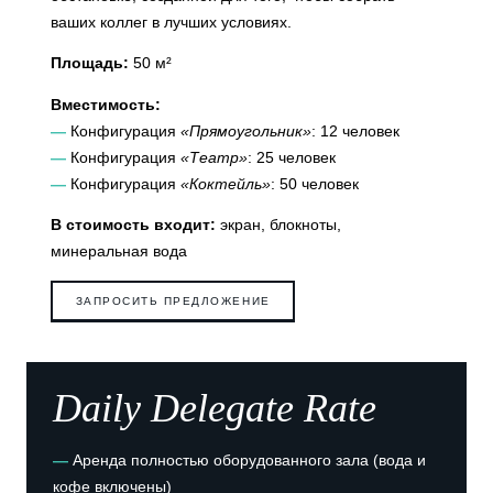
ваших коллег в лучших условиях.
Площадь:
50 м²
Вместимость:
—
Конфигурация
«Прямоугольник»
: 12 человек
—
Конфигурация
«Театр»
: 25 человек
—
Конфигурация
«Коктейль»
: 50 человек
В стоимость входит:
экран, блокноты,
минеральная вода
ЗАПРОСИТЬ ПРЕДЛОЖЕНИЕ
Отель
Номера
СЬЮТЫ
Спа
Daily Delegate Rate
Ресторан и бар
Français
Завтрак
—
Аренда полностью оборудованного зала (вода и
English
Группы и приватизация
кофе включены)