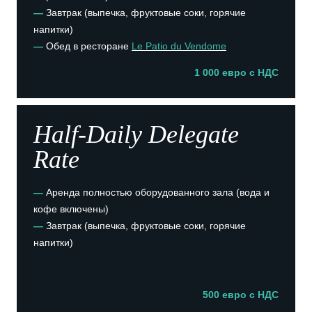
Семья
—
Завтрак (выпечка, фруктовые соки, горячие
Русский
Услуги
напитки)
консьерж-служба
—
Обед в ресторане
Le Patio du Vendome
Italiano
Gift cards
1 000 евро с НДС
Фотогалерея
Номера
Контактная информация
Half-Daily Delegate
Rate
—
Аренда полностью оборудованного зала (вода и
кофе включены)
—
Завтрак (выпечка, фруктовые соки, горячие
напитки)
500 евро с НДС