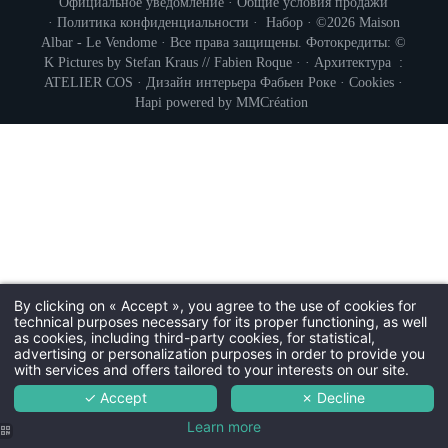
Официальное уведомление
·
Общие условия продажи
·
Политика конфиденциальности
·
Набор
· ©2026 Maison
Albar - Le Vendome · Все права защищены. Фотокредиты: ©
K Pictures by Stefan Kraus // Fabien Roque · · Архитектура :
ATELIER COS
· Дизайн интерьера
Фабьен Роке
·
Cookies
·
Hapi
powered by
MMCréation
By clicking on « Accept », you agree to the use of cookies for
technical purposes necessary for its proper functioning, as well
as cookies, including third-party cookies, for statistical,
advertising or personalization purposes in order to provide you
with services and offers tailored to your interests on our site.
✓ Accept
✗ Decline
Learn more