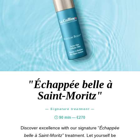
"Échappée belle à
Saint-Moritz"
—
Signature treatment
—
90 min — €270
Discover excellence with our signature “
Échappée
belle à Saint-Moritz”
treatment. Let yourself be