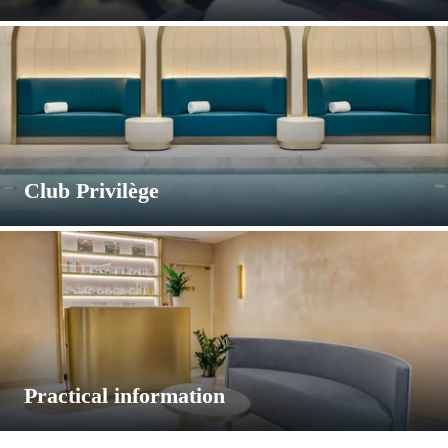
Because well-being goes hand in hand with fitness, a sports
hall is also at your disposal. Fill up with energy and release the
pressure!
Open everyday, 24 hours a day
Club Privilège
Our
Club Privilège
assits you in your quest for wellness. Enjoy
free access to our welless areas and exclusive offers, in
a tailor-made subscription. Our Spa team will be happy to
answer any questions you may have.
CONTACT US
Practical information