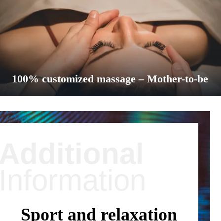
1h — €210
BOOK
100% customized massage – Mother-to-be
The treatment for expectant mothers from 4 to 8 months. A
bubble of well-being tailored to your needs and desires thanks
to a preliminary diagnosis.
Additional
1h — €190
1h30 — €250
Information
BOOK
Sport and relaxation