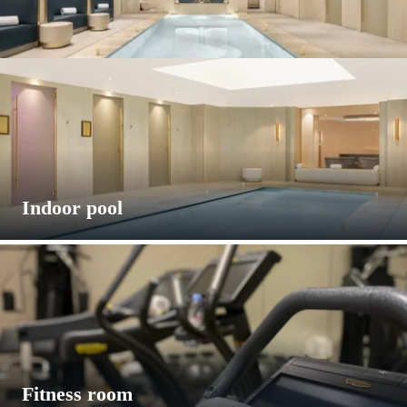
СПА ВНУТРЕННИЙ БАССЕЙН
ХАММАМ
Indoor pool
ДУШ ВИШИ
Recharge your batteries at our indoor pool, flooded with a
skylight, for an enchanted break in a peaceful and intimate
setting.
СЕНСОРНЫЙ ДУШ
Open from 10 am to 8 pm for outside guests by
reservation
Open from 8 am to 10 pm for hotel guests
Fitness room
ДЕТИ