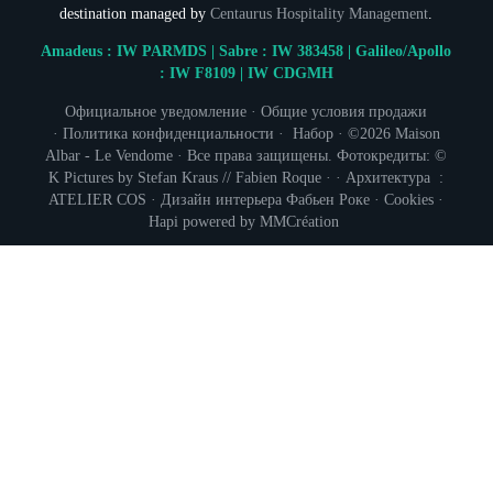
destination managed by
Centaurus Hospitality Management
.
Amadeus : IW PARMDS | Sabre : IW 383458 | Galileo/Apollo
: IW F8109 | IW CDGMH
Официальное уведомление
·
Общие условия продажи
·
Политика конфиденциальности
·
Набор
· ©2026 Maison
Albar - Le Vendome · Все права защищены. Фотокредиты: ©
K Pictures by Stefan Kraus // Fabien Roque · · Архитектура :
ATELIER COS
· Дизайн интерьера
Фабьен Роке
·
Cookies
·
Hapi
powered by
MMCréation