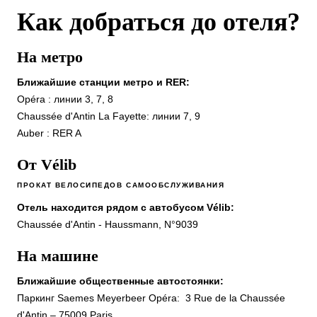
Как добраться до отеля?
СЬЮТЫ
Спа
Ресторан и бар
На метро
Français
Завтрак
Ближайшие станции метро и RER:
English
Группы и приватизация
Opéra : линии 3, 7, 8
Семья
Chaussée d'Antin La Fayette: линии 7, 9
Русский
Услуги
Auber : RER A
консьерж-служба
Italiano
От Vélib
Gift cards
Фотогалерея
ПРОКАТ ВЕЛОСИПЕДОВ САМООБСЛУЖИВАНИЯ
Номера
Отель находится рядом с автобусом Vélib:
Контактная информация
Chaussée d'Antin - Haussmann, N°9039
На машине
Ближайшие общественные автостоянки:
Паркинг Saemes Meyerbeer Opéra: 3 Rue de la Chaussée
d'Antin – 75009 Paris.