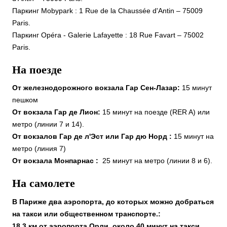
Паркинг Mobypark : 1 Rue de la Chaussée d'Antin – 75009
Paris.
Паркинг Opéra - Galerie Lafayette : 18 Rue Favart – 75002
Paris.
На поезде
От железнодорожного вокзала Гар Сен-Лазар:
15 минут
пешком
От вокзала Гар де Лион:
15 минут на поезде (RER A) или
метро (линии 7 и 14).
От вокзалов Гар де л'Эст или Гар дю Норд :
15 минут на
метро (линия 7)
От вокзала Монпарнас :
25 минут на метро (линии 8 и 6).
На самолете
В Париже два аэропорта, до которых можно добраться
на такси или общественном транспорте.:
18,3 км от аэропорта Орли, около 40 минут на такси